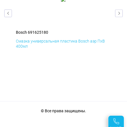
Bosch 691625180
Bos
К
Смазка универсальная пластика Bosch аэр ПхВ
АНТ
400мл
© Все права защищены.