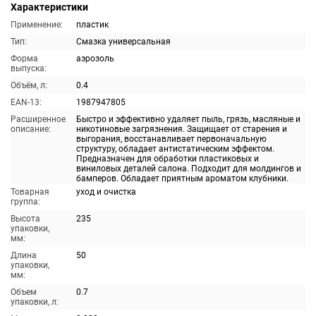
Характеристики
Применение:
пластик
Тип:
Смазка универсальная
Форма
аэрозоль
выпуска:
Объём, л:
0.4
EAN-13:
1987947805
Расширенное
Быстро и эффективно удаляет пыль, грязь, масляные и
описание:
никотиновые загрязнения. Защищает от старения и
выгорания, восстанавливает первоначальную
структуру, обладает антистатическим эффектом.
Предназначен для обработки пластиковых и
виниловых деталей салона. Подходит для молдингов и
бамперов. Обладает приятным ароматом клубники.
Товарная
уход и очистка
группа:
Высота
235
упаковки,
мм:
Длина
50
упаковки,
мм:
Объем
0.7
упаковки, л: