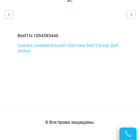
Besf1ts 1094585446
Bes
мД
Смазка универсальная пластика Besf1ts аэр ДиК
Сма
400мл
40
© Все права защищены.