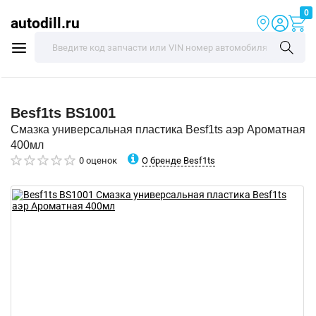
0
autodill.ru
Besf1ts
BS1001
Смазка универсальная пластика Besf1ts аэр Ароматная
400мл
О бренде Besf1ts
0 оценок