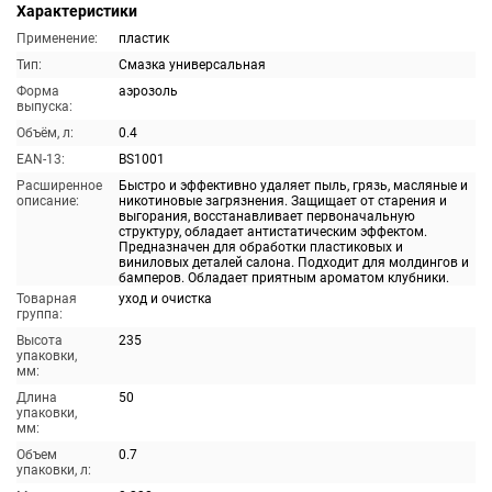
Характеристики
Применение:
пластик
Тип:
Смазка универсальная
Форма
аэрозоль
выпуска:
Объём, л:
0.4
EAN-13:
BS1001
Расширенное
Быстро и эффективно удаляет пыль, грязь, масляные и
описание:
никотиновые загрязнения. Защищает от старения и
выгорания, восстанавливает первоначальную
структуру, обладает антистатическим эффектом.
Предназначен для обработки пластиковых и
виниловых деталей салона. Подходит для молдингов и
бамперов. Обладает приятным ароматом клубники.
Товарная
уход и очистка
группа:
Высота
235
упаковки,
мм:
Длина
50
упаковки,
мм:
Объем
0.7
упаковки, л: