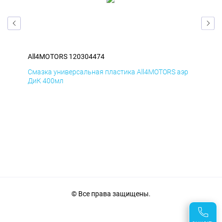
All4MOTORS 120304474
All
эр
Смазка универсальная пластика All4MOTORS аэр
Сма
ДиК 400мл
ПхВ
© Все права защищены.