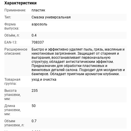
Характеристики
Применение:
пластик
Тип:
Смазка универсальная
Форма
аэрозоль
выпуска:
Объём, л:
0.4
EAN-13:
708337
Расширенное
Быстро и эффективно удаляет пыль, грязь, масляные и
описание:
никотиновые загрязнения. Защищает от старения и
выгорания, восстанавливает первоначальную
структуру, обладает антистатическим эффектом.
Предназначен для обработки пластиковых и
виниловых деталей салона. Подходит для молдингов и
бамперов. Обладает приятным ароматом клубники.
Товарная
уход и очистка
группа:
Высота
235
упаковки,
мм:
Длина
50
упаковки,
мм:
Объем
0.7
упаковки, л: