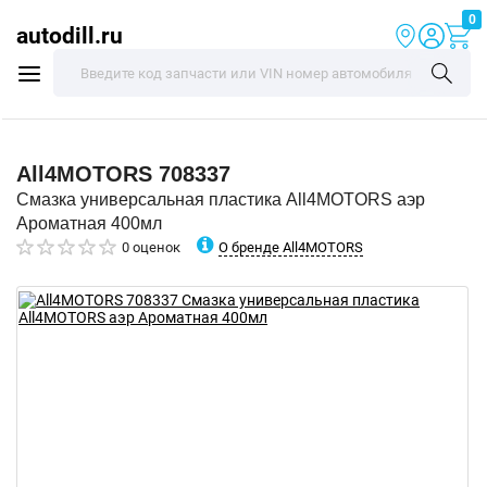
0
autodill.ru
All4MOTORS
708337
Смазка универсальная пластика All4MOTORS аэр
Ароматная 400мл
О бренде All4MOTORS
0 оценок