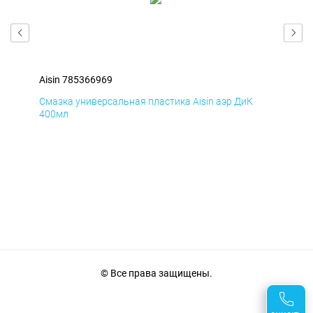
Aisin 785366969
Ais
Смазка универсальная пластика Aisin аэр ДиК
Сма
400мл
40
© Все права защищены.