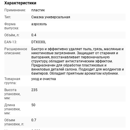
Характеристики
Применение:
пластик
Тип:
Смазка универсальная
Форма
аэрозоль
выпуска:
Объём, л:
0.4
EAN-13:
DTX030L
Расширенное
Быстро и эффективно удаляет пыль, грязь, масляные и
описание:
никотиновые загрязнения. Защищает от старения и
выгорания, восстанавливает первоначальную
структуру, обладает антистатическим эффектом.
Предназначен для обработки пластиковых и
виниловых деталей салона. Подходит для молдингов и
бамперов. Обладает приятным ароматом клубники.
Товарная
уход и очистка
группа:
Высота
235
упаковки,
мм:
Длина
50
упаковки,
мм:
Объем
0.7
упаковки, л: