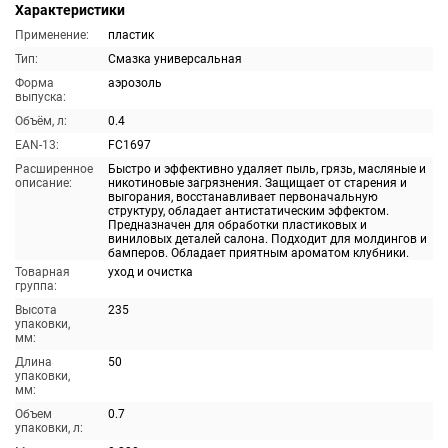
Характеристики
Применение:
пластик
Тип:
Смазка универсальная
Форма
аэрозоль
выпуска:
Объём, л:
0.4
EAN-13:
FC1697
Расширенное
Быстро и эффективно удаляет пыль, грязь, масляные и
описание:
никотиновые загрязнения. Защищает от старения и
выгорания, восстанавливает первоначальную
структуру, обладает антистатическим эффектом.
Предназначен для обработки пластиковых и
виниловых деталей салона. Подходит для молдингов и
бамперов. Обладает приятным ароматом клубники.
Товарная
уход и очистка
группа:
Высота
235
упаковки,
мм:
Длина
50
упаковки,
мм:
Объем
0.7
упаковки, л: