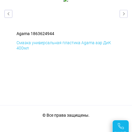
Agama 1863624944
Aga
мД
Смазка универсальная пластика Agama аэр ДиК
Сма
400мл
40
© Все права защищены.